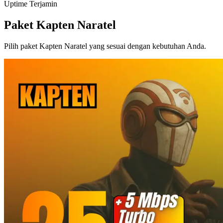
Uptime Terjamin
Paket Kapten Naratel
Pilih paket Kapten Naratel yang sesuai dengan kebutuhan Anda.
Paket 10 Mbps
Rp
120.000
Berlangganan
+ Instalasi
Beli Sekarang
Paket 15 Mbps
Rp
175.000
Berlangganan
+ Instalasi
Beli Sekarang
Paket 20 Mbps
Rp
235.000
Berlangganan
+ Instalasi