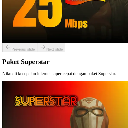
Beli Sekarang
Paket 25 Mbps
Rp
325.000
Berlangganan
+ Instalasi
Beli Sekarang
Previous slide
Next slide
Paket Superstar
Nikmati kecepatan internet super cepat dengan paket Superstar.
Paket 15 Mbps
Rp
99.000
Berlangganan
+ Instalasi
Beli Sekarang
Paket 30 Mbps
Rp
130.000