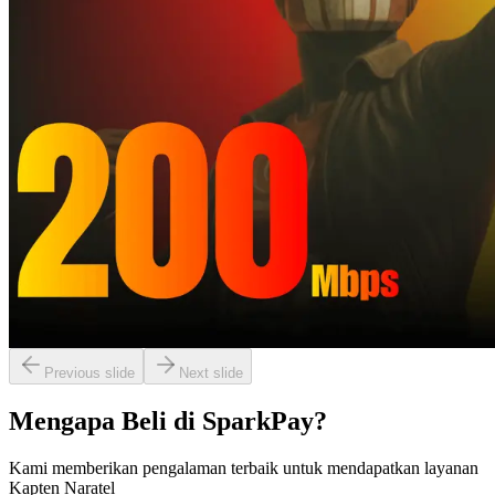
Berlangganan
+ Instalasi
Beli Sekarang
Paket 100 Mbps
Rp
150.000
Berlangganan
+ Instalasi
Beli Sekarang
Paket 200 Mbps
Rp
250.000
Berlangganan
+ Instalasi
Beli Sekarang
Previous slide
Next slide
Mengapa Beli di SparkPay?
Kami memberikan pengalaman terbaik untuk mendapatkan layanan
Kapten Naratel